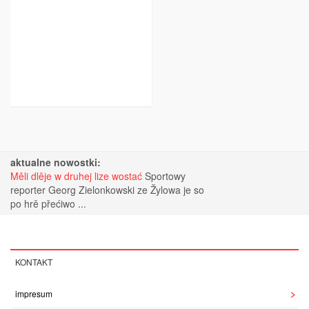
aktualne nowostki:
Měli dlěje w druhej lize wostać
Sportowy
reporter Georg Zielonkowski ze Žylowa je so
po hrě přećiwo ...
KONTAKT
impresum