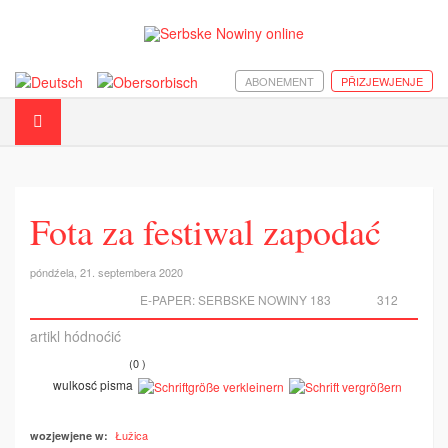
ABONEMENT
PŘIZJEWJENJE
Fota za festiwal zapodać
póndźela, 21. septembera 2020
E-PAPER:
SERBSKE NOWINY 183
312
artikl hódnoćić
(0 )
wulkosć pisma
Łužica
wozjewjene w: