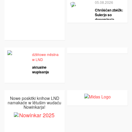
05.08.2026
Chróšćan zběžk:
Šulerjo so
dopominaja
dźěłowe městna
w LND
aktualne
wupisanja
Nowe poskitki knihow LND
namakaće w lětušim wudaću
Nowinkarja!