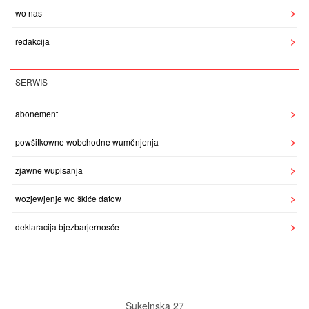
wo nas
redakcija
SERWIS
abonement
powšitkowne wobchodne wuměnjenja
zjawne wupisanja
wozjewjenje wo škiće datow
deklaracija bjezbarjernosće
Sukelnska 27