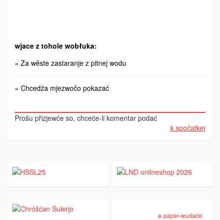
wjace z tohole wobłuka:
« Za wěste zastaranje z pitnej wodu
« Chcedźa mjezwočo pokazać
Prošu přizjewće so, chceće-li komentar podać
k spočatkej
e-paper-wudaće: