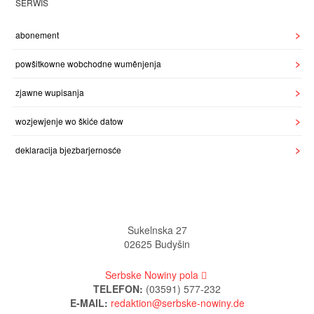
SERWIS
abonement
powšitkowne wobchodne wuměnjenja
zjawne wupisanja
wozjewjenje wo škiće datow
deklaracija bjezbarjernosće
Sukelnska 27
02625 Budyšin
Serbske Nowiny pola
TELEFON:
(03591) 577-232
E-MAIL: