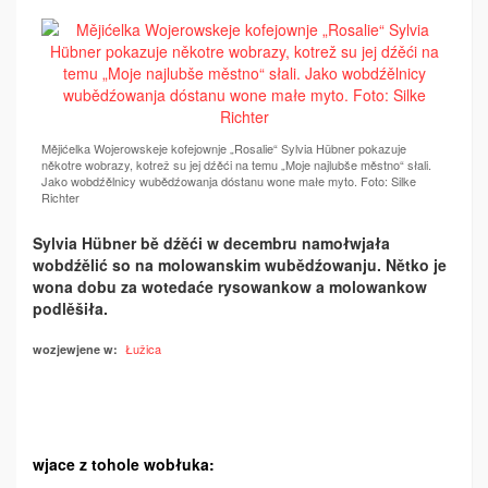
Mějićelka Wojerowskeje kofejownje „Rosalie“ Sylvia Hübner pokazuje
někotre wobrazy, kotrež su jej dźěći na temu „Moje najlubše městno“ słali.
Jako wobdźělnicy wubědźowanja dóstanu wone małe myto. Foto: Silke
Richter
Sylvia Hübner bě dźěći w decembru namoł­wjała
wobdźělić so na molowanskim wubědźowanju. Nětko je
wona dobu za wotedaće rysowankow a molowankow
podlěšiła.
Łužica
wozjewjene w:
wjace z tohole wobłuka: