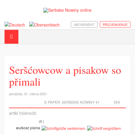
ABONEMENT
PŘIZJEWJENJE
Seršćowcow a pisakow so
přimali
póndźela, 01. měrca 2021
E-PAPER:
SERBSKE NOWINY 41
359
artikl hódnoćić
(0 )
wulkosć pisma