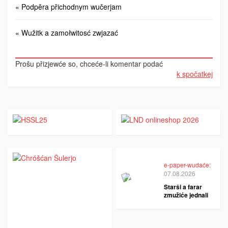
« Podpěra přichodnym wučerjam
« Wužitk a zamołwitosć zwjazać
Prošu přizjewće so, chceće-li komentar podać
k spočatkej
e-paper-wudaće:
07.08.2026
Starši a farar
zmužiće jednali