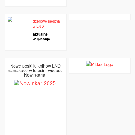
dźěłowe městna
w LND
aktualne
wupisanja
Nowe poskitki knihow LND
namakaće w lětušim wudaću
Nowinkarja!