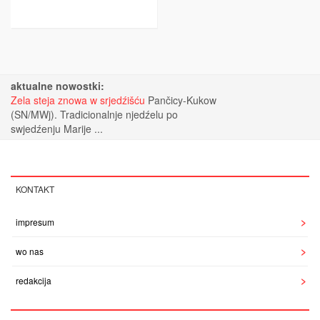
aktualne nowostki:
Zela steja znowa w srjedźišću
Pančicy-Kukow
(SN/MWj). Tradicionalnje njedźelu po
swjedźenju Marije ...
KONTAKT
impresum
wo nas
redakcija