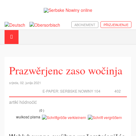
ABONEMENT
PŘIZJEWJENJE
Prazwěrjenc zaso wočinja
srjeda, 02. junija 2021
E-PAPER:
SERBSKE NOWINY 104
402
artikl hódnoćić
(0 )
wulkosć pisma