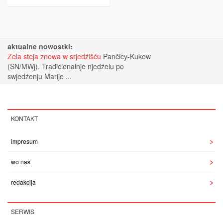
aktualne nowostki:
Zela steja znowa w srjedźišću
Pančicy-Kukow
(SN/MWj). Tradicionalnje njedźelu po
swjedźenju Marije ...
KONTAKT
impresum
wo nas
redakcija
SERWIS