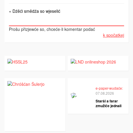
« Dźěći smědźa so wjeselić
Prošu přizjewće so, chceće-li komentar podać
k spočatkej
e-paper-wudaće:
07.08.2026
Starši a farar
zmužiće jednali