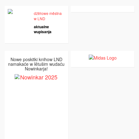
dźěłowe městna
w LND
aktualne
wupisanja
Nowe poskitki knihow LND
namakaće w lětušim wudaću
Nowinkarja!