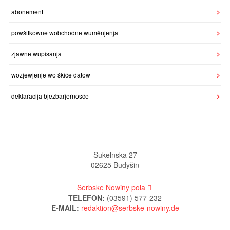
abonement
powšitkowne wobchodne wuměnjenja
zjawne wupisanja
wozjewjenje wo škiće datow
deklaracija bjezbarjernosće
Sukelnska 27
02625 Budyšin
Serbske Nowiny pola
TELEFON:
(03591) 577-232
E-MAIL: