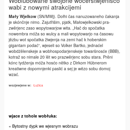
Woblubowane swójbne wočerstwjenišćo
wabi z nowymi atrakcijemi
Mały Wjelkow
(SN/MWj). Dołhi čas nanuzowaneho čakanja
je skónčnje nimo. Zajutřišim, pjatk, Małowjelkowski pra­
zwěrjenc zaso wopytowarjow wita. „Hač do spočatka
nowembra móža so wulcy a mali wopytowarjo na časowu
jězbu wot spočatka žiwjenja na zemi hač k hoberskim
gigantam podać“, wjeseli so Volker Bartko, jednaćel
wobdźělenskeje a wobhospodarjenskeje towaršnosće (BBB),
kotraž so nimale 20 lět wo prazwěrjenc so­bu­ stara. Prěni
kónc tydźenja móža hosćo nětko z Dirkom Hübnerom
kreatiwne dopomnjenki paslić a sej je wězo sobu domoj
wzać.
Łužica
wozjewjene w:
wjace z tohole wobłuka:
« Bytostny dypk we wjesnym wobrazu