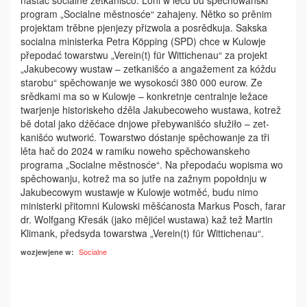
nastać socialne zetkanišćo. Loni w lěću bu spěchowanski
program „Socialne městnosće“ zahajeny. Nětko so prěnim
projektam trěbne pjenjezy při­zwola a posrědkuja. Sakska
socialna ministerka Petra Köpping (SPD) chce w Kulowje
přepodać towarstwu ­„Verein(t) für Wittichenau“ za projekt
„Jakubecowy wustaw – zetkanišćo a angažement za kóždu
starobu“ spěchowanje we wyso­kosći 380 000 eurow. Ze
srědkami ma so w Kulowje – konkretnje centralnje ležace
twarjenje historiskeho dźěla Jakubecoweho wustawa, kotrež
bě dotal jako dźěćace dnjowe přebywanišćo słužiło – zet­
kanišćo wutworić. Towarstwo dóstanje spěchowanje za tři
lěta hač do 2024 w ramiku noweho spěchowanskeho
programa „Socialne městnosće“. Na přepodaću wopisma wo
spěchowanju, kotrež ma so jutře na zažnym popołdnju w
Jakubecowym wustawje w Kulowje wotměć, budu nimo
ministerki přitomni Kulowski měšćanosta Markus Posch, farar
dr. Wolfgang Křesák (jako mějićel wustawa) kaž tež Martin
Klimank, předsyda towarstwa „Verein(t) für Wittichenau“.
Socialne
wozjewjene w: