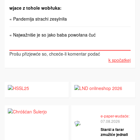
wjace z tohole wobłuka:
« Pandemija strachi zesylniła
« Najwažniše je so jako baba powołana čuć
Prošu přizjewće so, chceće-li komentar podać
k spočatkej
e-paper-wudaće:
07.08.2026
Starši a farar
zmužiće jednali