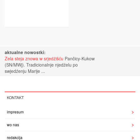
aktualne nowostki:
Zela steja znowa w srjedźišću
Pančicy-Kukow
(SN/MWj). Tradicionalnje njedźelu po
swjedźenju Marije ...
KONTAKT
impresum
wo nas
redakcija