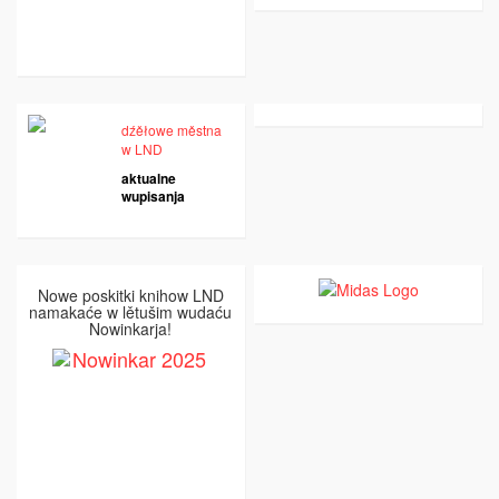
dźěłowe městna
w LND
aktualne
wupisanja
Nowe poskitki knihow LND
namakaće w lětušim wudaću
Nowinkarja!