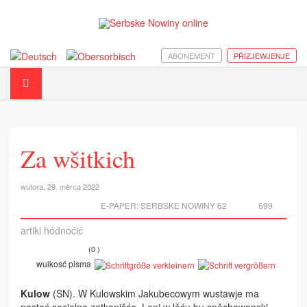
ABONEMENT
PŘIZJEWJENJE
Za wšitkich
wutora, 29. měrca 2022
E-PAPER:
SERBSKE NOWINY 62
699
artikl hódnoćić
(0 )
wulkosć pisma
Kulow
(SN). W Kulowskim Jakubecowym wustawje ma