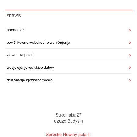
SERWIS
abonement
powšitkowne wobchodne wuměnjenja
zjawne wupisanja
wozjewjenje wo škiće datow
deklaracija bjezbarjernosće
Sukelnska 27
02625 Budyšin
Serbske Nowiny pola