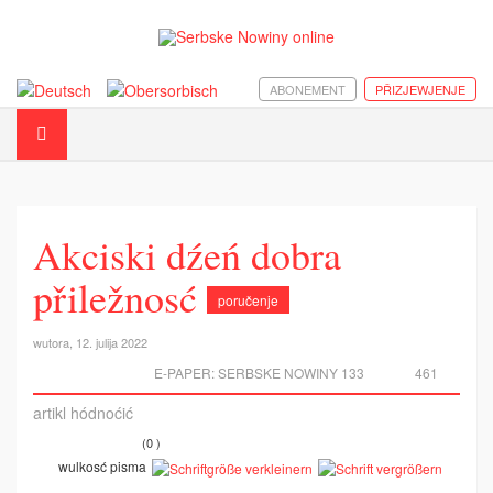
ABONEMENT
PŘIZJEWJENJE
Akciski dźeń dobra
přiležnosć
poručenje
wutora, 12. julija 2022
E-PAPER:
SERBSKE NOWINY 133
461
artikl hódnoćić
(0 )
wulkosć pisma