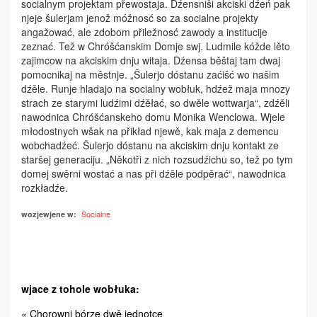
socialnym projektam přewostaja. Dźensniši akciski dźeń pak
njeje šulerjam jenož móžnosć so za socialne projekty
angažować, ale zdobom přiležnosć zawody a institucije
zeznać. Tež w Chróšćanskim Domje swj. Ludmile kóžde lěto
zajimcow na akciskim dnju witaja. Dźensa běštaj tam dwaj
pomocnikaj na městnje. „Šulerjo dóstanu zaćišć wo našim
dźěle. Runje hladajo na socialny wobłuk, hdźež maja mnozy
strach ze starymi ludźimi dźěłać, so dwěle wottwarja“, zdźěli
nawodnica Chróšćanskeho domu Monika Wenclowa. Wjele
młodostnych wšak na přikład njewě, kak maja z demencu
wobchadźeć. Šulerjo dóstanu na akciskim dnju kontakt ze
staršej generaciju. „Někotři z nich rozsudźichu so, tež po tym
domej swěrni wostać a nas při dźěle podpěrać“, nawodnica
rozkładźe.
Socialne
wozjewjene w:
wjace z tohole wobłuka:
« Chorowni bórze dwě jednotce