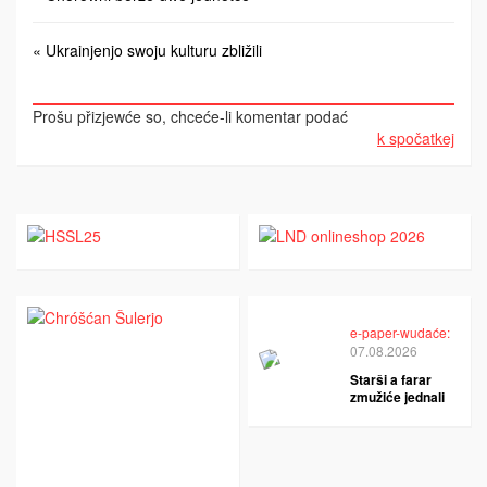
« Ukrainjenjo swoju kulturu zbližili
Prošu přizjewće so, chceće-li komentar podać
k spočatkej
e-paper-wudaće:
07.08.2026
Starši a farar
zmužiće jednali