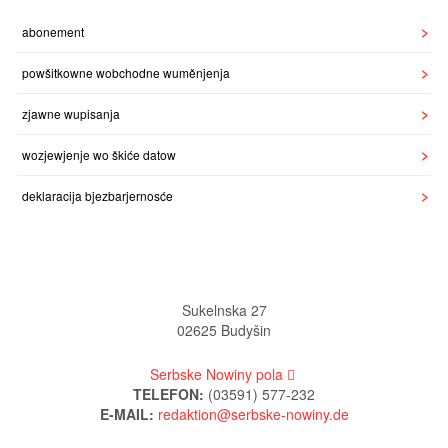
abonement
powšitkowne wobchodne wuměnjenja
zjawne wupisanja
wozjewjenje wo škiće datow
deklaracija bjezbarjernosće
Sukelnska 27
02625 Budyšin
Serbske Nowiny pola
TELEFON:
(03591) 577-232
E-MAIL: