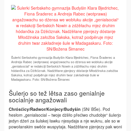
Šulerki Serbskeho gymnazija Budyšin Klara Bjedrichec, Fiona Šraderec a
Andreja Rabec (wotprawa) angažowachu so dźensa we wobłuku akcije
„genialsocial“ w redakciji Serbskich Nowin a zdźěłachu mjez druhim
hódančka za Dźěćiznak. Nadźěłane pjenjezy dóstanje Młodźinska załožba
Sakska, kotraž podpěruje mjez druhim twar zakładneje šule w
Madagaskaru. Foto: SN/Božena Šimanec
Šulerjo so tež lětsa zaso genialnje
socialnje angažowali
Chrósćicy/Radwor/Konjecy/Budyšin
(SN/ BŠe). Pod
hesłom „genialsocial – twoje dźěło přećiwo chudobje“ šulerjo
jedyn dźeń za šulskej ławku njesydaja a nje wuknu, ale so w
powołanskim swěće wuspytaja. Nadźěłane pjenjezy pak woni