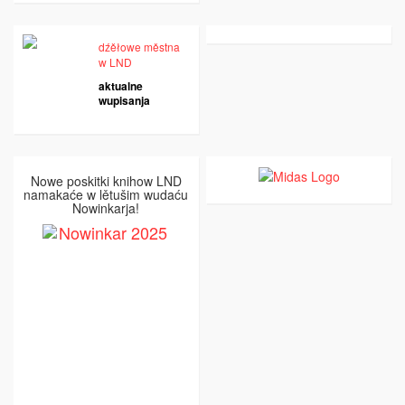
dźěłowe městna
w LND
aktualne
wupisanja
Nowe poskitki knihow LND
namakaće w lětušim wudaću
Nowinkarja!