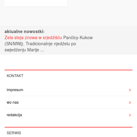
aktualne nowostki:
Zela steja znowa w srjedźišću
Pančicy-Kukow
(SN/MWj). Tradicionalnje njedźelu po
swjedźenju Marije ...
KONTAKT
impresum
wo nas
redakcija
SERWIS