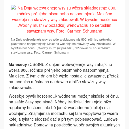
Na Dnju wotewrjeneje wsy su wčera składnostnje 800. róčnicy prěnjeho
pisomneho naspomnjenja Malešec wosebje na stawizny wsy zhladowali. W
bywšim hosćencu „Wódny muž“ (w pozadku) wěnowachu so serbskim
stawiznam wsy. Foto: Carmen Schumann
Malešecy
(CS/SN). Z dnjom wotewrjeneje wsy zahajichu
wčera 800. róčnicu prěnjeho pisomneho naspomnjenja
Malešec. Z tymle dnjom bě wjele nostalgije zwjazane, přetož
na mnohich městnach na dawne a bliše stawizny wsy
zhladowachu.
Wosebje bywši hosćenc „K wódnemu mužej“ skićeše přičinu,
na zašłe časy spominać. Něhdy tradiciski dom njeje ­hižo
regularny hosćenc, ale bě jenož wurjadneho jubileja dla
wočinjeny. Znajmjeńša móžachu sej tam wopytowarjo wčera
kofej a tykanc słodźeć dać a při tym pobjesadować. Ludowe
nakładnistwo Domowina poskićeše wuběr swojich aktualnych