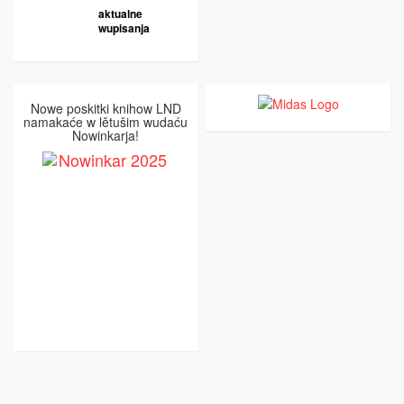
aktualne
wupisanja
Nowe poskitki knihow LND
namakaće w lětušim wudaću
Nowinkarja!