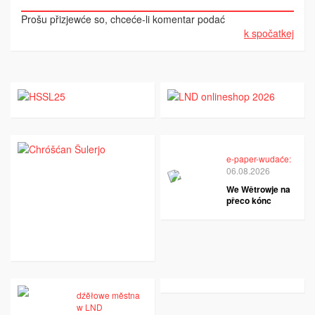
Prošu přizjewće so, chceće-li komentar podać
k spočatkej
e-paper-wudaće:
06.08.2026
We Wětrowje na
přeco kónc
dźěłowe městna
w LND