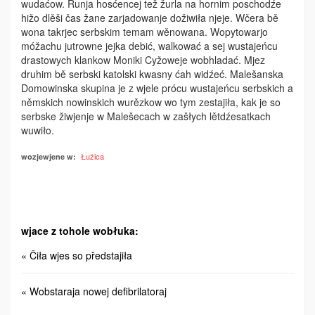
wudaćow. Runja hosćencej tež žurla na hornim poschodźe
hižo dlěši čas žane zarjadowanje dožiwiła ­njeje. Wčera bě
wona takrjec serbskim ­temam wěnowana. Wopytowarjo
móžachu jutrowne jejka debić, walkować a sej wustajeńcu
drastowych klankow Moniki Cyžoweje wobhladać. Mjez
druhim bě serbski katolski kwasny ćah widźeć. Malešanska
Domowinska skupina je z wjele prócu wustajeńcu serbskich a
němskich nowinskich wurězkow wo tym zestajiła, kak je so
serbske žiwjenje w Malešecach w zašłych lětdźesatkach
wuwiło.
Łužica
wozjewjene w:
wjace z tohole wobłuka:
« Čiła wjes so předstajiła
« Wobstaraja nowej defibrilatoraj