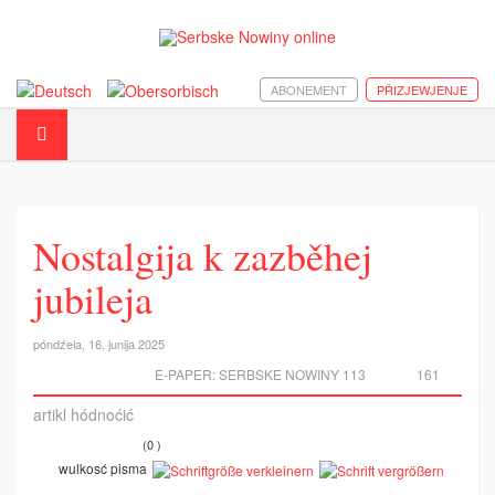
ABONEMENT
PŘIZJEWJENJE
Nostalgija k zazběhej
jubileja
póndźela, 16. junija 2025
E-PAPER:
SERBSKE NOWINY 113
161
artikl hódnoćić
(0 )
wulkosć pisma