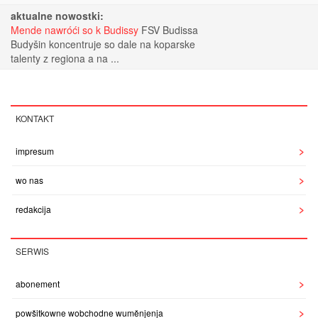
aktualne nowostki:
Mende nawróći so k Budissy
FSV Budissa
Budyšin koncentruje so dale na koparske
talenty z regiona a na ...
KONTAKT
impresum
wo nas
redakcija
SERWIS
abonement
powšitkowne wobchodne wuměnjenja