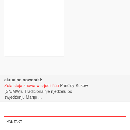
aktualne nowostki:
Zela steja znowa w srjedźišću
Pančicy-Kukow
(SN/MWj). Tradicionalnje njedźelu po
swjedźenju Marije ...
KONTAKT