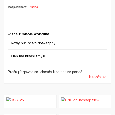
Łužica
wozjewjene w:
wjace z tohole wobłuka:
« Nowy puć nětko dotwarjeny
« Plan ma hinaši zmysł
Prošu přizjewće so, chceće-li komentar podać
k spočatkej