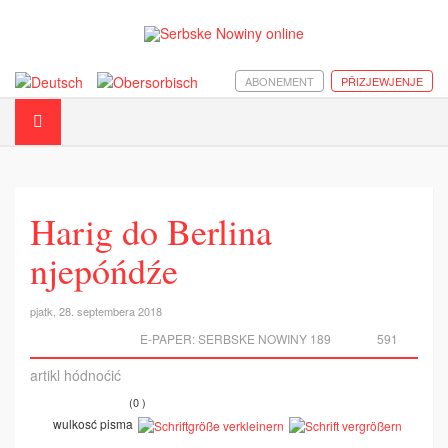
ABONEMENT
PŘIZJEWJENJE
Harig do Berlina
njepóńdźe
pjatk, 28. septembera 2018
E-PAPER:
SERBSKE NOWINY 189
591
artikl hódnoćić
(0 )
wulkosć pisma