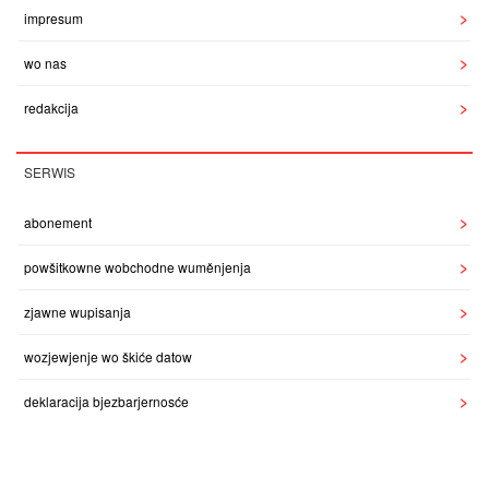
impresum
wo nas
redakcija
SERWIS
abonement
powšitkowne wobchodne wuměnjenja
zjawne wupisanja
wozjewjenje wo škiće datow
deklaracija bjezbarjernosće