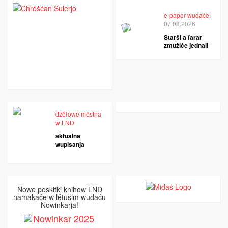
e-paper-wudaće:
07.08.2026
Starši a farar
zmužiće jednali
dźěłowe městna
w LND
aktualne
wupisanja
Nowe poskitki knihow LND
namakaće w lětušim wudaću
Nowinkarja!