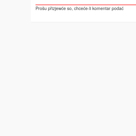
Prošu přizjewće so, chceće-li komentar podać