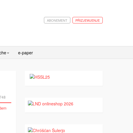
ABONEMENT
PŘIZJEWJENJE
ache
e-paper
748