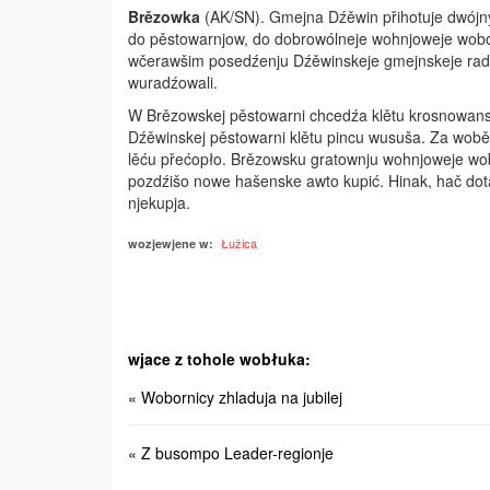
Brězowka
(AK/SN). Gmejna Dźěwin přihotuje dwójn
do pěstowarnjow, do dobrowólneje wohnjoweje wob
wčerawšim posedźenju Dźěwinskeje gmejnskeje rady
wuradźowali.
W Brězowskej pěstowarni chcedźa klětu krosnowanski
Dźěwinskej pěstowarni klětu pincu wusuša. Za wobě 
lěću přećopło. Brězowsku gratownju wohnjoweje wobo
pozdźišo nowe hašenske awto kupić. Hinak, hač dot
njekupja.
Łužica
wozjewjene w:
wjace z tohole wobłuka:
« Wobornicy zhladuja na jubilej
« Z busompo Leader-regionje