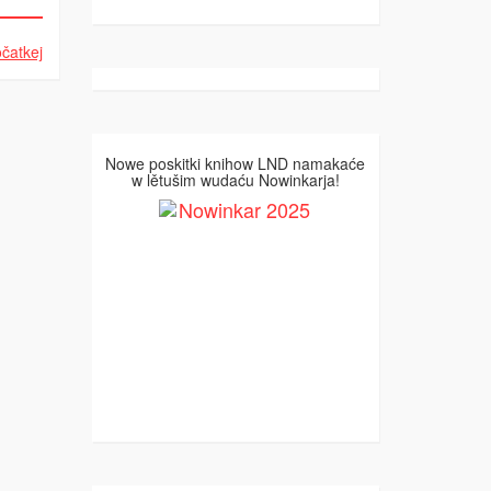
čatkej
Nowe poskitki knihow LND namakaće
w lětušim wudaću Nowinkarja!