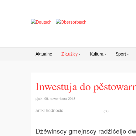
Aktualne
Z Łužicy
Kultura
Sport
Inwestuja do pěstowar
pjatk, 09. nowembera 2018
artikl hódnoćić
(0 )
Dźěwinscy gmejnscy radźićeljo dwó