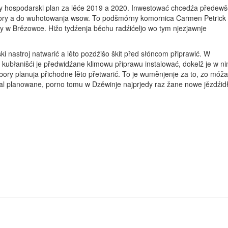
y hospodarski plan za lěće 2019 a 2020. Inwestować chcedźa předew
ory a do wuhotowanja wsow. To podšmórny komornica Carmen Petrick
 w Brězowce. Hižo tydźenja běchu radźićeljo wo tym njezjawnje
 nastroj natwarić a lěto pozdźišo škit před słóncom připrawić. W
kubłanišći je předwidźane klimowu připrawu instalować, dokelž je w n
ry planuja přichodne lěto přetwarić. To je wuměnjenje za to, zo móž
al planowane, porno tomu w Dzěwinje najprjedy raz žane nowe jězdźid