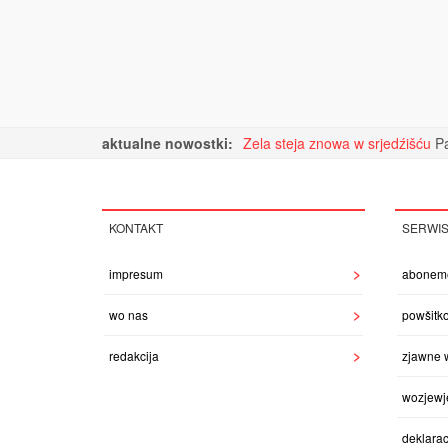
aktualne nowostki:
Zela steja znowa w srjedźišću
Pa
KONTAKT
SERWI
impresum
abonem
wo nas
powšitk
redakcija
zjawne 
wozjewj
deklarac