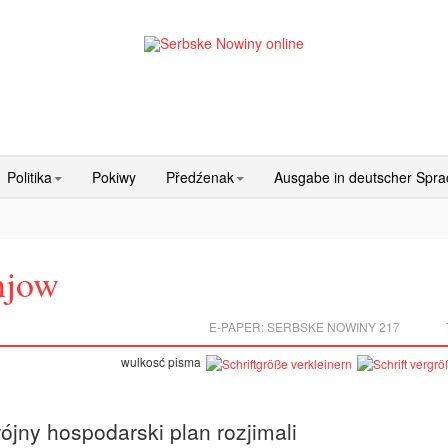
Politika
Pokiwy
Předźenak
Ausgabe in deutscher Spr
njow
E-PAPER:
SERBSKE NOWINY 217
wulkosć pisma
jny hospodarski plan rozjimali