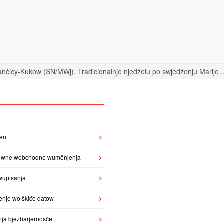
nčicy-Kukow (SN/MWj). Tradicionalnje njedźelu po swjedźenju Marije ..
S
ent
owne wobchodne wuměnjenja
wupisanja
enje wo škiće datow
ija bjezbarjernosće