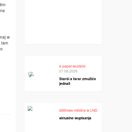
šěm
 na
imaj w
a tam
ło
e-paper-wudaće:
07.08.2026
Starši a farar zmužiće
jednali
dźěłowe městna w LND
aktualne wupisanja