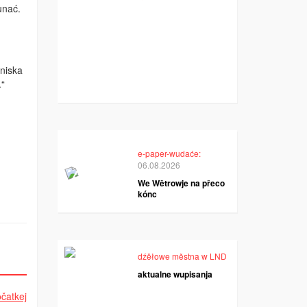
unać.
niska
.“
e-paper-wudaće:
06.08.2026
We Wětrowje na přeco
kónc
dźěłowe městna w LND
aktualne wupisanja
čatkej