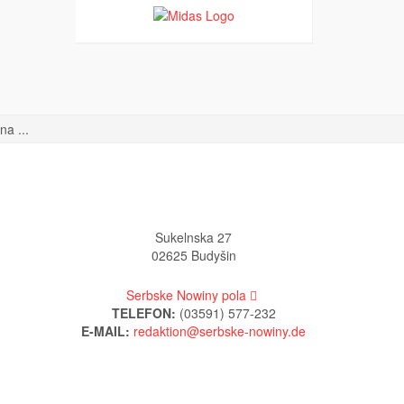
a ...
Sukelnska 27
02625 Budyšin
Serbske Nowiny pola
TELEFON:
(03591) 577-232
E-MAIL: