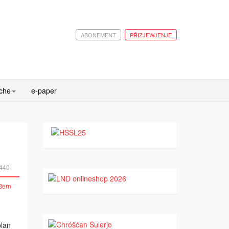
ABONEMENT
PŘIZJEWJENJE
ache
e-paper
440
plan