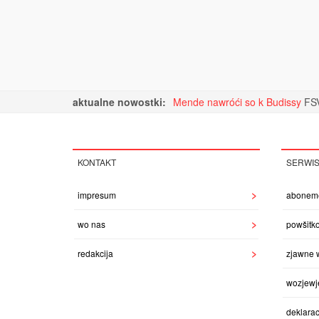
aktualne nowostki:
Mende nawróći so k Budissy
FSV
KONTAKT
SERWI
impresum
abonem
wo nas
powšitk
redakcija
zjawne 
wozjewj
deklarac