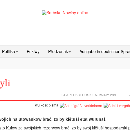
Politika
Pokiwy
Předźenak
Ausgabe in deutscher Spr
yli
E-PAPER:
SERBSKE NOWINY 239
wulkosć pisma
wojich nalutowankow brać, zo by klětuši etat wurunał.
o Kulow ze swójskich rezerwow brać, zo by swój klětuši hospodarski 