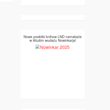
Nowe poskitki knihow LND namakaće
w lětušim wudaću Nowinkarja!