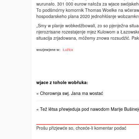
wurunało. 301 000 eurow nało­ža za wjace swójskeh
To podšmórny komor­­nik Thomas Woelke na wčerawš
hospodarskeho plana 2020 jednohłósnje wobzamkny
„Smy w planje wobkedźbowali, zo so pjenježna situa
njerozrisane rozestajenje mjez Kulo­wom a Łazowsk
situacija zrjadowana, móžemy znowa rozsudźić. Pak 
Łužica
wozjewjene w:
wjace z tohole wobłuka:
« Chorownja swj. Jana ma wostać
« Tež lětsa přewjeduja pod nawodom Marije Bušinej
Prošu přizjewće so, chceće-li komentar podać