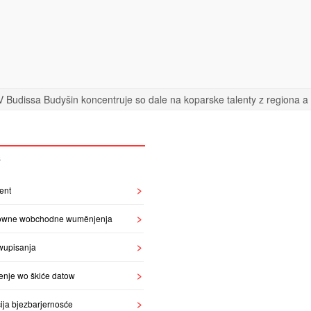
 Budissa Budyšin koncentruje so dale na koparske talenty z regiona a n
S
ent
owne wobchodne wuměnjenja
wupisanja
enje wo škiće datow
ija bjezbarjernosće