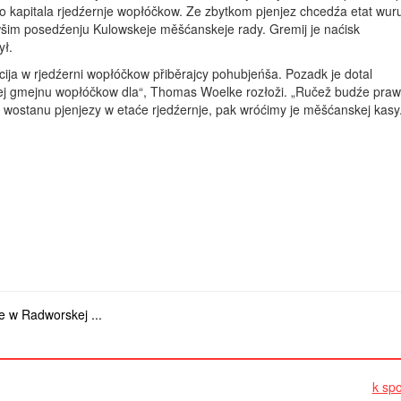
o kapitala rjedźernje wopłóčkow. Ze zbytkom pjenjez chcedźa etat wur
im posedźenju Kulowskeje měšćanskeje rady. Gremij je naćisk
ł.
cija w rjedźerni wopłóčkow přiběrajcy pohubjeńša. Pozadk je dotal
ej gmejnu wopłóčkow dla“, Thomas Woelke rozłoži. „Ručež budźe­ praw
wostanu pjenjezy w etaće rjedźernje, pak wróćimy je mě­šćanskej kasy
e w Radworskej ...
k spo