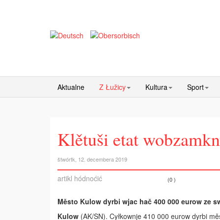
Aktualne
Z Łužicy
Kultura
Sport
Klětuši etat wobzamkn
štwórtk, 12. decembera 2019
artikl hódnoćić
(0 )
Město Kulow dyrbi wjac hač 400 000 eurow­ ze s
Kulow
(AK/SN). Cyłkownje 410 000 eurow dyrbi měst