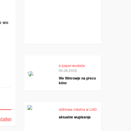
jo wo
e-paper-wudaće:
06.08.2026
We Wětrowje na přeco
kónc
dźěłowe městna w LND
aktualne wupisanja
čatkej