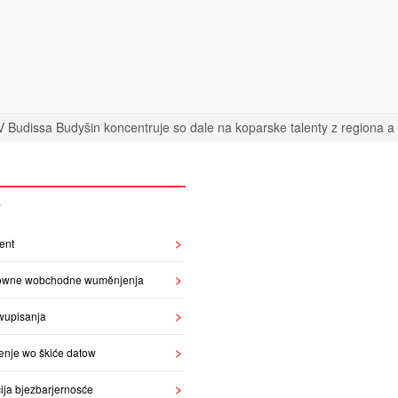
 Budissa Budyšin koncentruje so dale na koparske talenty z regiona a n
S
ent
owne wobchodne wuměnjenja
wupisanja
enje wo škiće datow
ija bjezbarjernosće