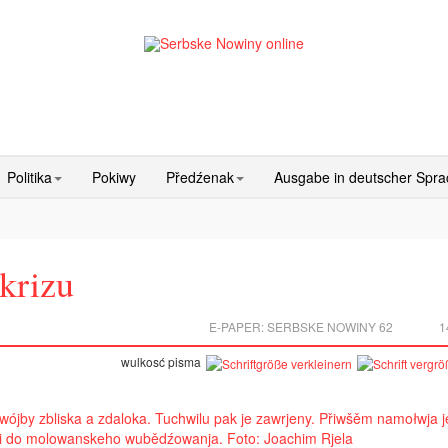
Politika
Pokiwy
Předźenak
Ausgabe in deutscher Spr
krizu
E-PAPER:
SERBSKE NOWINY 62
1
wulkosć pisma