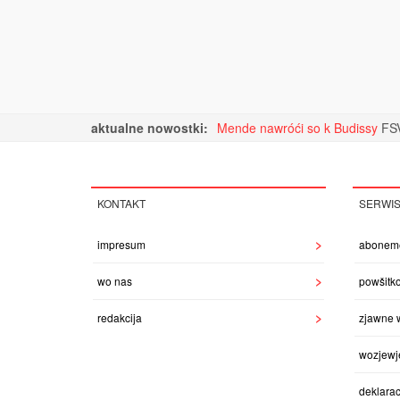
aktualne nowostki:
Mende nawróći so k Budissy
FSV
KONTAKT
SERWI
impresum
abonem
wo nas
powšitk
redakcija
zjawne 
wozjewj
deklarac