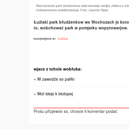
Wochožanski park błudźenkow wabi wosebje swójby zbliska a zda
molowanskeho wubědźowanja. Foto: Joachim Rjela
Łužiski park błudźenkow we Wochozach je koron
to, wobchować park w pomjatku wopytowarjow. Za
Łužica
wozjewjene w:
wjace z tohole wobłuka:
« W zawodźe so paliło
« Wot ideje k biotopej
Prošu přizjewće so, chceće-li komentar podać