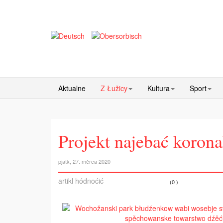
Aktualne
Z Łužicy
Kultura
Sport
Projekt najebać korona
pjatk, 27. měrca 2020
artikl hódnoćić
(0 )