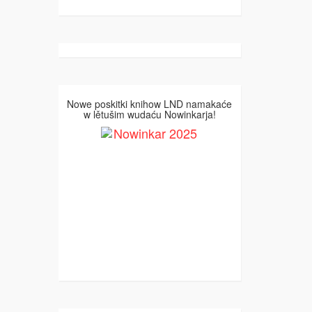
Nowe poskitki knihow LND namakaće
w lětušim wudaću Nowinkarja!