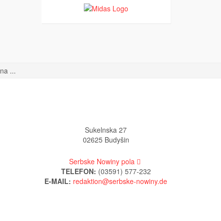
a ...
Sukelnska 27
02625 Budyšin
Serbske Nowiny pola
TELEFON:
(03591) 577-232
E-MAIL: