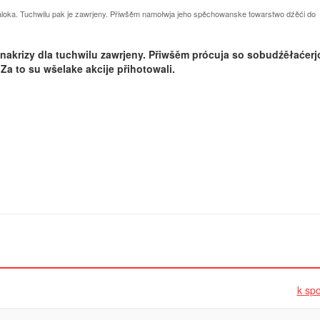
loka. Tuchwilu pak je zawrjeny. Přiwšěm namołwja jeho spěchowanske towarstwo dźěći do
akrizy dla tuchwilu za­wrjeny. Přiwšěm prócuja so sobudźěłaćer
 to su wšelake ­akcije přihotowali.
k spo