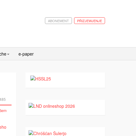
ABONEMENT
PŘIZJEWJENJE
ache
e-paper
485