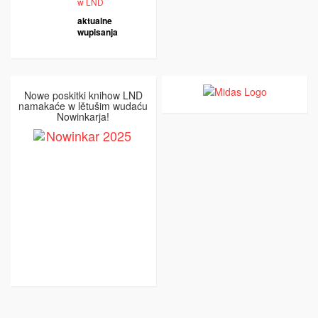
w LND
aktualne
wupisanja
Nowe poskitki knihow LND
namakaće w lětušim wudaću
Nowinkarja!