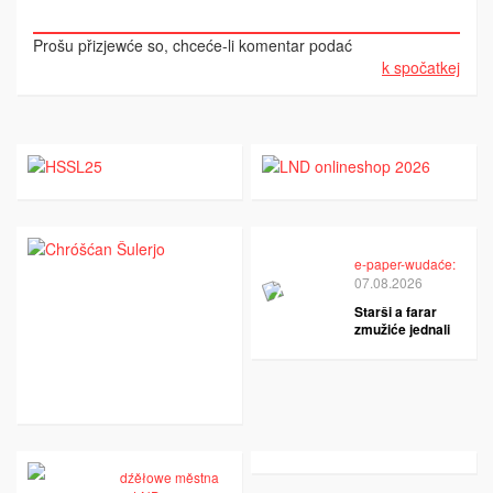
Prošu přizjewće so, chceće-li komentar podać
k spočatkej
e-paper-wudaće:
07.08.2026
Starši a farar
zmužiće jednali
dźěłowe městna