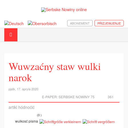
ABONEMENT
PŘIZJEWJENJE
Wuwzaćny staw wulki
narok
pjatk, 17. apryla 2020
E-PAPER:
SERBSKE NOWINY 75
361
artikl hódnoćić
(0 )
wulkosć pisma