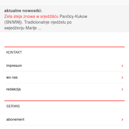
aktualne nowostki:
Zela steja znowa w srjedźišću
Pančicy-Kukow
(SN/MWj). Tradicionalnje njedźelu po
swjedźenju Marije ...
KONTAKT
impresum
wo nas
redakcija
SERWIS
abonement