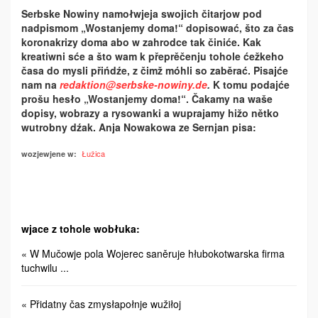
Serbske Nowiny namołwjeja swojich čitarjow pod
nadpismom „Wostanjemy doma!“ dopisować, što za čas
koronakrizy doma abo w zahrodce tak činiće. Kak
kreatiwni sće a što wam k přeprěčenju tohole ćežkeho
časa do mysli přińdźe, z čimž móhli so zaběrać. Pisajće
nam na
redaktion@serbske-nowiny.de
.
K tomu podajće
prošu hesło „Wostanjemy doma!“. Čakamy na waše
dopisy, wobrazy a rysowanki a wuprajamy hižo nětko
wutrobny dźak. Anja Nowakowa ze Sernjan pisa:
Łužica
wozjewjene w:
wjace z tohole wobłuka:
« W Mučowje pola Wojerec saněruje hłubokotwarska firma
tuchwilu ...
« Přidatny čas zmysłapołnje wužiłoj