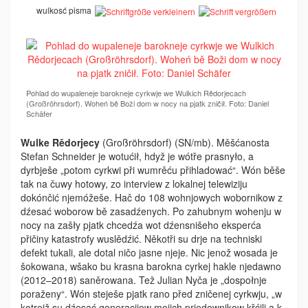
wulkosć pisma
Pohlad do wupaleneje barokneje cyrkwje we Wulkich Rědorjecach
(Großröhrsdorf). Woheń bě Boži dom w nocy na pjatk zničił. Foto: Daniel
Schäfer
Wulke Rědorjecy
(Großröhrsdorf) (SN/mb). Měšćanosta
Stefan Schneider je wotućił, hdyž je wótře prasnyło, a
dyrbješe „potom cyrkwi při wumrěću přihladować“. Wón běše
tak na čuwy hotowy, zo interview z lokalnej telewiziju
dokónčić njemóžeše. Hač do 108 wohnjowych wobornikow z
dźesać woborow bě zasadźenych. Po zahubnym wohenju w
nocy na zašły pjatk chcedźa wot dźensnišeho eksperća
přičiny katastrofy wuslědźić. Někotři su drje na techniski
defekt tukali, ale dotal ničo jasne njeje. Nic jenož wosada je
šokowana, wšako bu krasna barokna cyrkej hakle njedawno
(2012–2018) saněrowana. Tež Julian Nyča je „dospołnje
poraženy“. Wón steješe pjatk rano před zničenej cyrkwju, „w
kotrejž su dźesać generacijow mojich prjedownikow křćili a k