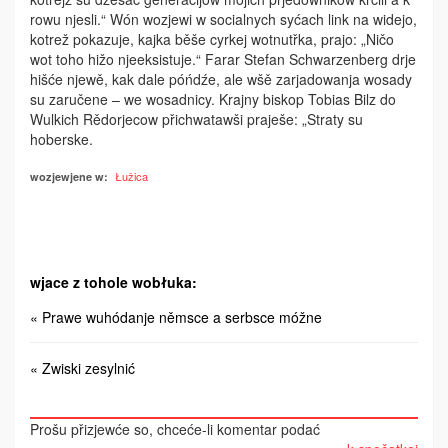
rowu njesli.“ Wón wozjewi w socialnych syćach link na widejo,
kotrež pokazuje, kajka běše cyrkej wotnutřka, prajo: „Ničo
wot toho hižo njeeksistuje.“ Farar Stefan Schwarzenberg drje
hišće njewě, kak dale póńdźe, ale wšě zarjadowanja wosady
su zaručene – we wosadnicy. Krajny biskop Tobias Bilz do
Wulkich Rědorjecow přichwatawši praješe: „Straty su
hoberske.
Łužica
wozjewjene w:
wjace z tohole wobłuka:
« Prawe wuhódanje němsce a serbsce móžne
« Zwiski zesylnić
Prošu přizjewće so, chceće-li komentar podać