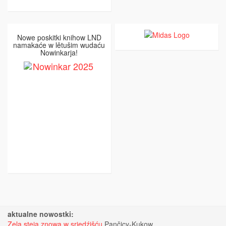
Nowe poskitki knihow LND
namakaće w lětušim wudaću
Nowinkarja!
aktualne nowostki:
Zela steja znowa w srjedźišću
Pančicy-Kukow