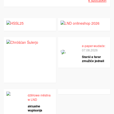
k spočatkej
e-paper-wudaće:
07.08.2026
Starši a farar
zmužiće jednali
dźěłowe městna
w LND
aktualne
wupisanja