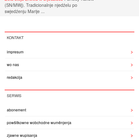
(SN/MWj). Tradicionalnje njedźelu po
swjedźenju Marije ...
KONTAKT
impresum
wo nas
redakcija
SERWIS
abonement
powšitkowne wobchodne wuměnjenja
zjawne wupisanja