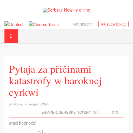
ABONEMENT
PŘIZJEWJENJE
Pytaja za přičinami
katastrofy w baroknej
cyrkwi
póndźela, 07. awgusta 2023
E-PAPER:
SERBSKE NOWINY 151
313
artikl hódnoćić
(0 )