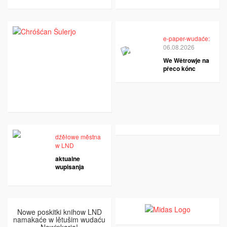
e-paper-wudaće:
06.08.2026
We Wětrowje na
přeco kónc
dźěłowe městna
w LND
aktualne
wupisanja
Nowe poskitki knihow LND
namakaće w lětušim wudaću