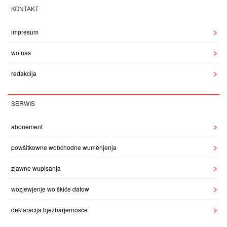
KONTAKT
impresum
wo nas
redakcija
SERWIS
abonement
powšitkowne wobchodne wuměnjenja
zjawne wupisanja
wozjewjenje wo škiće datow
deklaracija bjezbarjernosće