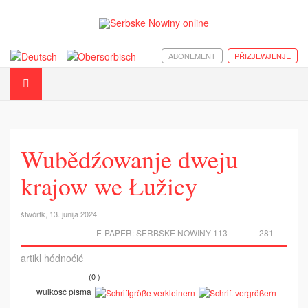
ABONEMENT
PŘIZJEWJENJE
Wubědźowanje dweju
krajow we Łužicy
štwórtk, 13. junija 2024
E-PAPER:
SERBSKE NOWINY 113
281
artikl hódnoćić
(0 )
wulkosć pisma