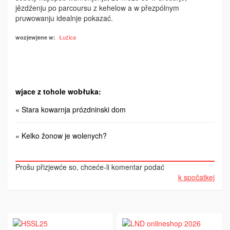
jězdźenju po parcoursu z kehelow a w přezpólnym
pruwowanju idealnje pokazać.
Łužica
wozjewjene w:
wjace z tohole wobłuka:
« Stara kowarnja prózdninski dom
« Kelko žonow je wolenych?
Prošu přizjewće so, chceće-li komentar podać
k spočatkej