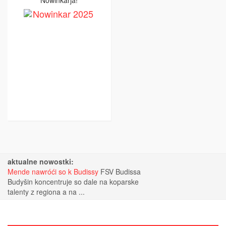
Nowinkarja!
aktualne nowostki:
Mende nawróći so k Budissy
FSV Budissa
Budyšin koncentruje so dale na koparske
talenty z regiona a na ...