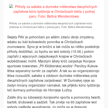
Přihoty za sakske a durinske mišterstwa dwupřežnych zapřahow kónc
tydźenja w Chrósćicach běža z połnej paru. Foto: Betina Wenderotowa
Swjaty Pětr je pohončam po wšěm zdaću derje zmysleny,
wšako su łuki kołowokoło pomnika w Chrósćicach
zrumowane. Syno je w bróžni a tak móža so nětko poslednje
přihoty dodźěłać, zo bychu so wot soboty (15.06.) potom
zapřahi z wjacorych zwjazkowych krajow w Chrósćicach
wubědźować móhli. Mjeztym šěsty króć zarjaduje Konjace
sportowe towarstwo „Při Klóšterskej wodźe“ Pančicy-Kukow
lětsa separatny turněr za zapřahi. A tak su so organizatorojo
lětsa rozsudźili, sakske a zdobom durinske mišterstwa pola
dwupřežnych zapřahow zarjadować. W Durinskej njeje so
žadyn kmany organizator namakał, tak přijědu kónc tydźenja
tež durinscy pohončojo do Hornjeje Łužicy.
Zašłe dny su lubowarjo konjaceho sporta a pomocnicy twarili,
barbili, šrubowali a sadźeli. Tak změje na 60 zapřahow wot
soboty najlěpše wuměnjenja, zo móže so w dresurje,