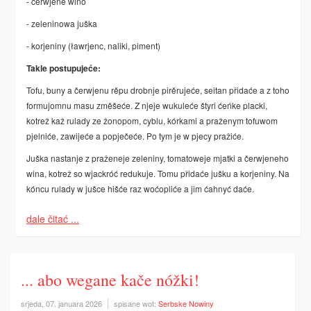
- čerwjene wino
- zeleninowa juška
- korjeniny (ławrjenc, naliki, piment)
Takle postupujeće:
Tofu, buny a čerwjenu rěpu drobnje pirěrujeće, seitan přidaće a z toho
formujomnu masu změšeće. Z njeje wukuleće štyri ćeńke placki,
kotrež kaž rulady ze žonopom, cyblu, kórkami a praženym tofuwom
pjelniće, zawijeće a popječeće. Po tym je w pjecy pražiće.
Juška nastanje z praženeje zeleniny, tomatoweje­ mjatki a čerwjeneho
wina, kotrež so wjackróć redukuje. Tomu přidaće jušku a korjeniny. Na
kóncu rulady w jušce hišće raz woćopliće a jim ćahnyć daće.
dale čitać ...
... abo wegane kače nóžki!
srjeda, 07. januara 2026
spisane wot:
Serbske Nowiny