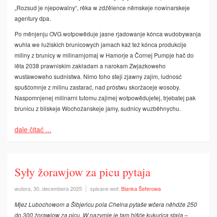
„Rozsud je njepowalny“, rěka w zdźělence němskeje nowinarskeje
agentury dpa.
Po měnjenju OVG wotpowěduje jasne rjadowanje kónca wudobywanja
wuhla we łužiskich brunicowych jamach kaž tež kónca produkcije
miliny z brunicy w milinarnjomaj w Hamorje a Čornej Pumpje hač do
lěta 2038 prawniskim zakładam a narokam Zwjazkoweho
wustawoweho sudnistwa. Nimo toho steji zjawny zajim, ludnosć
spušćomnje z milinu zastarać, nad próstwu skoržaceje wosoby.
Naspomnjenej milinarni tutomu zajimej wotpowědujetej, trjebatej pak
brunicu z bliskeje Wochožanskeje jamy, sudnicy wuzběhnychu.
dale čitać ...
Syły žorawjow za picu pytaja
wutora, 30. decembera 2025
spisane wot:
Bianka Šeferowa
Mjez Lubochowom a Šibjeńcu pola Chelna pytaše wčera něhdźe 250
do 300 žorawjow za picu. W nazymje je tam hišće kukurica stała –