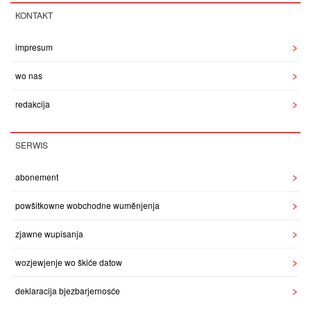
KONTAKT
impresum
wo nas
redakcija
SERWIS
abonement
powšitkowne wobchodne wuměnjenja
zjawne wupisanja
wozjewjenje wo škiće datow
deklaracija bjezbarjernosće