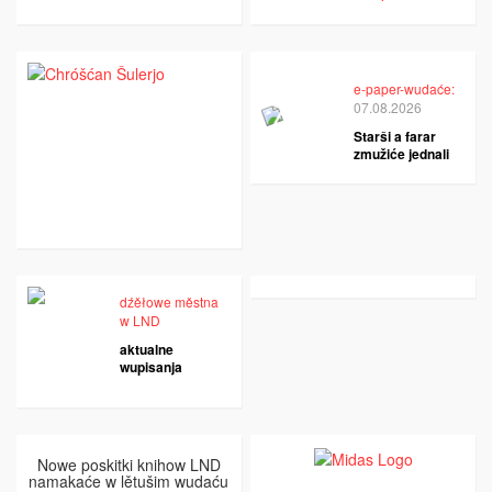
e-paper-wudaće:
07.08.2026
Starši a farar
zmužiće jednali
dźěłowe městna
w LND
aktualne
wupisanja
Nowe poskitki knihow LND
namakaće w lětušim wudaću