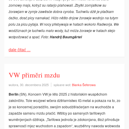
zornowy majs, kotryž su ratarjo­ plahowali. Zbytki zornjatkow su
žorawjam w zymje zawěsće dobra cyroba. Tuchwilu dźě je ptačkam
ćežko, dosć picy namakać. Hižo něšto dnjow žorawje wodnjo­ na tutym
polu za picu pytaja. W nocy přebywaja w hatach wokoło Radworja. We
wodźiznach je tuchwilu mało wody, tuž móža žorawje w hatach stejo
wotpo­čować a spać. Foto:
Handrij Baumgärtel
dale čitać ...
VW přiměri mzdu
wutora, 30. decembera 2025
spisane wot:
Bianka Šeferowa
Berlin
(SN). Koncern VW je lěto 2025 z historiskim wuspěchom
zakónčiło. Tole wozjewi wčera dźěłarnistwo IG metal a pokaza na to, zo
je so koncernej poradźiło, swojim sobudźěłaćerjam na wuchodźe a
zapadźe samsnu mzdu płaćić. Wšitcy po samsnych tarifowych
wuměnjenjach dźěłaja. „Tarifowa jednota je zdokonjana, štož přinošuje
sprawnosći mjez wuchodom a zapadom“, wuzběhny nawoda wobwoda