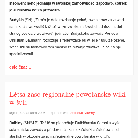
insolwencneho jednanja w swójskej zamołwitosći zapodało, kotrejž
je sudnistwo nětko přizwoliło.
Budyšin
(SN). „Zaměr je dale rozrisanje pytać, inwestorow za zawod
namakać a wuzwolić kaž tež w tym zwisku naš wobchodniski model
strategisce dale wuwiwać­“, jednaćel Budyskeho zawoda Perfecta­
Christian Baumann rozłožuje. Předewzaće bu w lěće 1896 załožene.
Wot 1920 su fachowcy tam mašiny za rězanje wuwiwali a so na nje
specializowali.
dale čitać ...
Lětsa zaso regionalne powołanske wiki
w šuli
srjeda, 07. januara 2026
spisane wot:
Serbske Nowiny
Ralbicy
(SN/MiP). Tež lětsa přeprošuje Ralbičanska Serbska wyša
šula łužiske zawody a předewzaća kaž tež šulerki a šulerjow a jich
staršich w oktobrje zaso na regionalne powołanske wiki. „Po