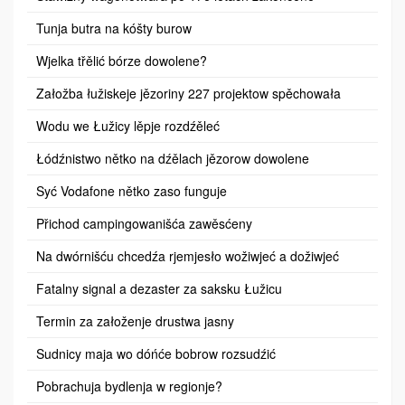
Tunja butra na kóšty burow
Wjelka třělić bórze dowolene?
Załožba łužiskeje jězoriny 227 projektow spěchowała
Wodu we Łužicy lěpje rozdźěleć
Łódźnistwo nětko na dźělach jězorow dowolene
Syć Vodafone nětko zaso funguje
Přichod campingowanišća zawěsćeny
Na dwórnišću chcedźa rjemjesło wožiwjeć a dožiwjeć
Fatalny signal a dezaster za saksku Łužicu
Termin za załoženje drustwa jasny
Sudnicy maja wo dóńće bobrow rozsudźić
Pobrachuja bydlenja w regionje?