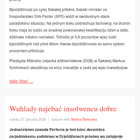
Bjezdźěłnosć po cyłej Sakskej přiběra. Sakski minister za
hospodarstwo Dirk Panter (SPD) widźi w swobodnym staće
paradoksnu situaciju: Na jednym boku pobrachuja fachowcy, na druhim
boku maja so ludźo ze snadnej powołanskej kwalifikaciju dźeń a ćešo,
dźěłowe městno namakać. Tohodla je 5,6 procentow wjac ludźi
bjezdźěłnych hač před lětom. Kwota bjezdźěłnosće so samo sydom
procentam přibližuje.
Předsyda třěšneho zwjazka dźěłarnistwow (DGB) w Sakskej Markus
Schlimbach skedźbnja na krizu industrije a žada sej wjac inwesticijow.
dale čitać ...
Wuhlady najebać insolwencu dobre
srjeda, 07. januara 2026
spisane wot:
Bianka Šeferowa
Jednaćelstwo zawoda Perfecta je loni kónc decembra
zarjadniskemu sudnistwu w Drježdźanach próstwu wo zahajenje