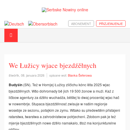
ABONEMENT
PŘIZJEWJENJE
We Łužicy wjace bjezdźěłnych
štwórtk, 08. januara 2026
spisane wot:
Bianka Šeferowa
Budyšin
(SN). Tež w Hornjej Łužicy zličichu kónc lěta 2025 wjac
bjezdźěłnych. Wšo dohromady bě jich 19 500 žonow a muži. Kaž z
ličbow agentury za dźěło wuchadźa, běštej to dwaj procentaj wjac hač
w nowembrje. Stupaca bjezdźěłnosć zwisuje w našim regionje
wosebje ze sezonu, potajkim ze zymu. Wšako su předewšěm přistajeni
ratarstwa, twarstwa a zahrodnistwow potrjecheni. Zdobom pak je tež
mjenje bjezdźěłnych nowe dźěło namakało, štož ma konjunkturelne
přičiny.