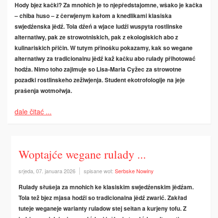
Hody bjez kački? Za mnohich je to njepředstajomne, wšako je kačka
– chiba huso – z čerwjenym kałom a knedlikami klasiska
swjedźenska jědź. Tola dźeń a wjace ludźi wuspyta rostlinske
alternatiwy, pak ze strowotniskich, pak z ekologiskich abo z
kulinariskich přičin. W tutym přinošku pokazamy, kak so wegane
alternatiwy za tradicionalnu jědź kaž kačku abo rulady přihotować
hodźa. Nimo toho zajimuje so Lisa-Maria Cyžec za strowotne
pozadki rostlinskeho zežiwjenja. Student ekotrofologije na jeje
prašenja wotmołwja.
dale čitać ...
Woptajće wegane rulady ...
srjeda, 07. januara 2026
spisane wot:
Serbske Nowiny
Rulady słušeja za mnohich ke klasiskim swjedźenskim jědźam.
Tola tež bjez mjasa hodźi so tradicionalna jědź zwarić. Zakład
tuteje weganeje warianty ruladow stej seitan a kurjeny tofu. Z