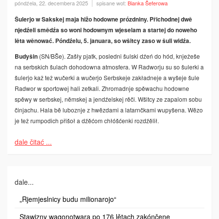
póndźela, 22. decembera 2025
spisane wot:
Bianka Šeferowa
Šulerjo w Sakskej maja hižo hodowne prózdniny. Přichodnej dwě
njedźeli smědźa so woni hodownym wjeselam a startej do noweho
lěta wěnować. Póndźelu, 5. januara, so wšitcy zaso w šuli widźa.
Budyšin
(SN/BŠe). Zašły pjatk, posledni šulski dźeń do hód, knježeše
na serbskich šulach dohodowna atmosfera. W Radworju su so šulerki a
šulerjo kaž tež wučerki a wučerjo Serbskeje zakładneje a wyšeje šule
Radwor w sportowej hali zetkali. Zhromadnje spěwachu hodowne
spěwy w serbskej, němskej a jendźelskej rěči. Wšitcy ze zapalom sobu
činjachu. Hala bě luboznje z hwězdami a latarnčkami wupyšena. Wězo
je tež rumpodich přišoł a dźěćom chłóšćenki rozdźělił.
dale čitać ...
dale...
„Rjemjeslnicy budu milionarojo“
Stawizny wagonotwara po 176 lětach zakónčene