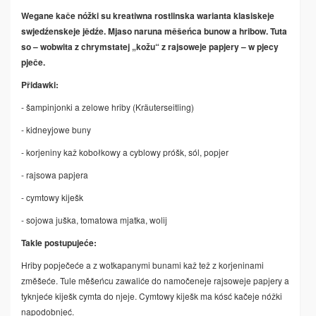
Wegane kače nóžki su kreatiwna rostlinska warianta klasiskeje
swjedźenskeje jědźe. Mjaso naruna měšeńca bunow a hribow. Tuta
so – wobwita z chrymstatej „kožu“ z rajsoweje papjery – w pjecy
pječe.
Přidawki:
- šampinjonki a zelowe hriby (Kräuterseitling)
- kidneyjowe buny
- korjeniny kaž kobołkowy a cyblowy próšk, sól, popjer
- rajsowa papjera
- cymtowy kiješk
- sojowa juška, tomatowa mjatka, wolij
Takle postupujeće:
Hriby popječeće a z wotkapanymi bunami­ kaž tež z korjeninami
změšeće. Tule měšeńcu zawaliće do namočeneje rajsoweje papjery a
tyknjeće kiješk cymta do njeje. Cymtowy kiješk ma kósć kačeje nóžki
napodobnjeć.