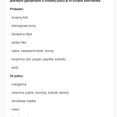
jadriwym pjelnjenjom a słódnej jušku je to słódna alternatiwa.
Přidawki:
- kurjeny tofu
- kidneyjowe buny
- čerwjena rěpa
- seitan-fiks
- cybla, zawarjene kórki, žonop
- korjeniny (sól, popjer, paprika, kobołk)
- wolij
Za jušku:
- margarina
- zelenina (cybla, morchej, kobołk, selerij)
- tomatowa mjatka
- cokor