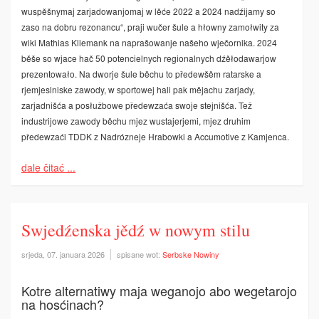
wuspěšnymaj zarjadowanjomaj w lěće 2022 a 2024 nadźijamy so
zaso na dobru rezonancu“, praji wučer šule a hłowny zamołwity za
wiki Mathias Kliemank na naprašowanje našeho wječornika. 2024
běše so wjace hač 50 potencielnych regionalnych dźěłodawarjow
prezentowało. Na dworje šule běchu to předewšěm ratarske a
rjemjeslniske zawody, w sportowej hali pak mějachu zarjady,
zarjadnišća a posłužbowe předewzaća swoje stejnišća. Tež
industrijowe zawody běchu mjez wustajerjemi, mjez druhim
předewzaći TDDK z Nadrózneje­ Hrabowki a Accumotive z Kamjenca.
dale čitać ...
Swjedźenska jědź w nowym stilu
srjeda, 07. januara 2026
spisane wot:
Serbske Nowiny
Kotre alternatiwy maja weganojo abo wegetarojo
na hosćinach?