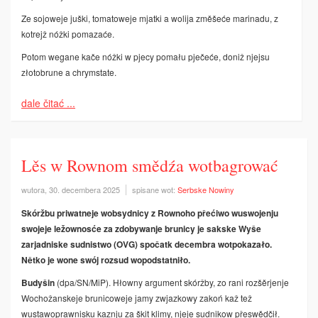
Ze sojoweje juški, tomatoweje mjatki a wolija změšeće marinadu, z
kotrejž nóžki pomazaće.
Potom wegane kače nóžki w pjecy pomału pječeće, doniž njejsu
złotobrune a chrymstate.
dale čitać ...
Lěs w Rownom smědźa wotbagrować
wutora, 30. decembera 2025
spisane wot:
Serbske Nowiny
Skóržbu priwatneje wobsydnicy z Rownoho přećiwo wuswojenju
swojeje ležownosće za zdobywanje brunicy je sakske Wyše
zarjadniske sudnistwo (OVG) spočatk decembra wotpokazało.
Nětko je wone swój rozsud wopodstatniło.
Budyšin
(dpa/SN/MiP). Hłowny argument skóržby, zo rani rozšěrjenje
Wochožanskeje brunicoweje jamy zwjazkowy zakoń kaž tež
wustawoprawnisku kaznju za škit klimy, njeje sudnikow přeswědčił.