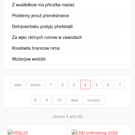
Z wuslědkow ma přiručka nastać
Problemy jenož přeměstnjene
Delnjoserbsku pratyju předstajili
Za wjac rěčnych rumow w zawodach
Kreatiwita hranicow nima
Wučerjow wolóžić
start
wróćo
1
2
3
4
5
6
7
8
9
10
dale
na kónc
strona 4 wot 69