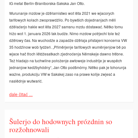
IG metal Berlin-Braniborska-Sakska Jan Otto.
Wurunanje mzdow je dźěłarnistwo wot lěta 2021 we wjacorych
tarifowych kołach zwoprawdźiło. Po bywšich dojednanjach měli
dźěłaćerjo hakle wot lěta 2027 samsnu mzdu dóstawać. Nětko tomu
hižo wot 1. januara 2026 tak budźe. Nimo mzdow potrjechi tole tež
dźěłowy čas. Na wuchodźe a zapadźe dźěłaja přistajeni koncerna VW
35 hodźinow wob tydźeń. „Přiměrjenje tarifowych wuměnjenjow bě po
wjace hač třoch lětdźesatkach zjednoćenja Němskeje dawno trěbne.
Tež hladajo na tuchwilne połoženje awtoweje industrije je wuspěch
jednanjow kedźbyhódny“, Jan Otto podšmórny. Nětko pak je tohorunja
wažne, produkciju VW w Sakskej zaso na prawe kolije zwjesć a
naslědnje wutwarić.
dale čitać ...
Šulerjo do hodownych prózdnin so
rozžohnowali