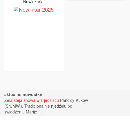
Nowinkarja!
aktualne nowostki:
Zela steja znowa w srjedźišću
Pančicy-Kukow
(SN/MWj). Tradicionalnje njedźelu po
swjedźenju Marije ...