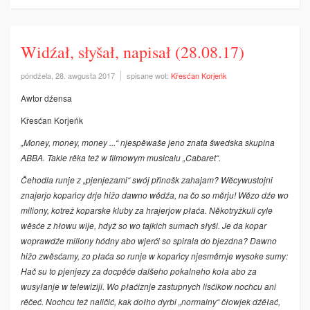
Widźał, słyšał, napisał (28.08.17)
póndźela, 28. awgusta 2017
spisane wot:
Křesćan Korjeńk
Awtor dźensa
Křesćan Korjeńk
„Money, money, money ...“ njespěwaše jeno znata šwedska skupina
ABBA. Takle rěka tež w filmowym musicalu „Cabaret“.
Čehodla runje z „pjenjezami“ swój přinošk zahajam? Wěcywustojni
znajerjo kopańcy­ drje hižo dawno wědźa, na čo so­ měrju! Wězo dźe wo
miliony, kotrež koparske kluby za hrajerjow płaća. Ně­kotryžkuli cyle
wěsće z hłowu wije, hdyž so wo tajkich sumach słyši. Je da kopar
woprawdźe miliony hódny abo wjerći so spirala do bjezdna? Dawno
hižo zwě­sćamy, zo płaća so runje w kopańcy njesměrnje wysoke sumy:
Hač su to pjenjezy za docpěće dalšeho pokalneho koła abo za
wusyłanje w telewiziji. Wo płaćiznje zastupnych­ lisćikow nochcu ani
rěčeć. Nochcu tež naličić, kak dołho dyrbi „normalny“ čłowjek dźěłać,