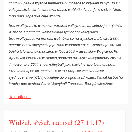
cholowy, pěsk a wysoke temperatury, móžeće to hnydom zabyć. Tu su
volleyballisća ćopłu sportowu drastu woblečeni a hraja w sněze. Nimo
toho maja koparske črije wobute.
Snowvolleyball je wosebita warianta volleyballa, při kotrejž je hrajnišćo
w sněze. Regularije wotpowěduja tym beachvolleyballa.
Snowvolleyballowa hra pak wotměwa so na wysokosći něhdźe 2 000
metrow. Snowvolleyball njeje žana wunamakanka z Němskeje. Wuwili
běchu tule sportowu družinu w lěće 2009 w awstriskim Wagrainu. Po
wjacorych turněrach w Alpach připózna awstriski volleyballowy zwjazk
7. nowembra 2011 snowvolleyball jako oficialnu sportowu družinu.
Před lětomaj bě tak daloko, zo je ju Europske volleyballowe
zjednoćenstwo (CEV) oficialnje do programa přiwzało. Wotnětka buchu
turněry pod hesłom Snow Volleyball European Tour přewjedźene.
dale čitać ...
Widźał, słyšał, napisał (27.11.17)