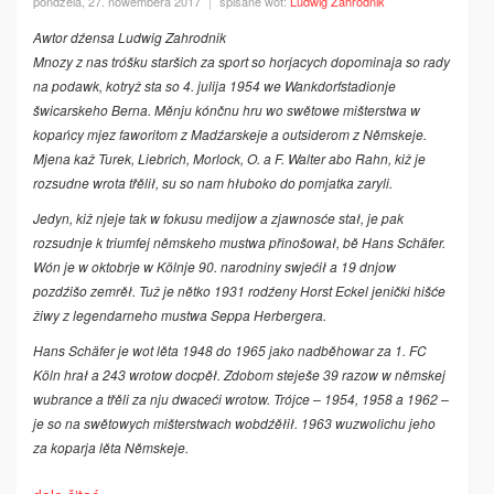
póndźela, 27. nowembera 2017
spisane wot:
Ludwig Zahrodnik
Awtor dźensa Ludwig Zahrodnik
Mnozy z nas tróšku staršich za sport so horjacych dopominaja so rady
na podawk, kotryž sta so 4. julija 1954 we Wankdorfstadionje
šwicarskeho Berna. Měnju kónčnu hru wo swětowe mišterstwa w
kopańcy mjez faworitom z Madźarskeje a outsiderom z Němskeje.
Mjena kaž Turek, Liebrich, Morlock, O. a F. Walter abo Rahn, kiž je
rozsudne wrota třělił, su so nam hłuboko do pomjatka zaryli.
Jedyn, kiž njeje tak w fokusu medijow a zjawnosće stał, je pak
rozsudnje k triumfej němskeho mustwa přinošował, bě Hans Schäfer.
Wón je w oktobrje w Kölnje 90. narodniny swjećił a 19 dnjow
pozdźišo zemrěł. Tuž je nětko 1931 rodźeny Horst Eckel jenički hišće
žiwy z legendarneho mustwa Seppa Herbergera.
Hans Schäfer je wot lěta 1948 do 1965 jako nadběhowar za 1. FC
Köln hrał a 243 wrotow docpěł. Zdobom steješe 39 razow w němskej
wubrance a třěli za nju dwaceći wrotow. Trójce – 1954, 1958 a 1962 –
je so na swětowych mišterstwach wobdźěłił. 1963 wuzwolichu jeho
za koparja lěta Němskeje.