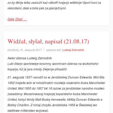
zo by lětnje telko zasłužił kaž někotři hrajerjo wšědnje! Sport honi za
rekordami, dale a bóle pak za pjenježnymi.
dale čitać ...
Widźał, słyšał, napisał (21.08.17)
póndźela, 21. awgusta 2017
spisane wot:
Ludwig Zahrodnik
Awtor dźensa Ludwig Zahrodnik
Lubi čitarjo sportoweje kolumny, spominam dźensa na wulkotneho
koparja, kiž je jara młody žiwjenje přisadźił.
21. awgusta 1937 narodźi so w Jendźelskej Duncan Edwards. Wot lěta
1952 hraješe wón w młodźinskim mustwje sławneho kluba Manchester
United. Wot 1955 do 1957 bě 18 razow za jendźelske narodne mustwo
zasadźeny. Wusahowacaj hrajerjej koparskeho kluba Manchester
United, kotryž tehdy Matt Busby trenowaše, běštaj Duncan Edwards a
Bobby Charlton. Z nimaj chcyše Jendźelska 1958 w Šwedskej wo
swětowe mišterstwo wojować.