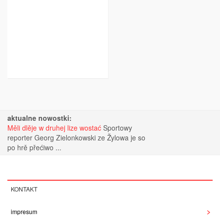
aktualne nowostki:
Měli dlěje w druhej lize wostać
Sportowy
reporter Georg Zielonkowski ze Žylowa je so
po hrě přećiwo ...
KONTAKT
impresum