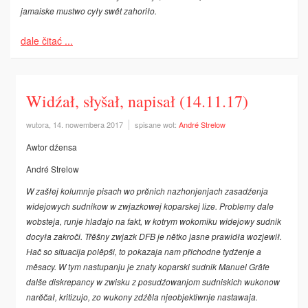
jamaiske mustwo cyły swět zahoriło.
dale čitać ...
Widźał, słyšał, napisał (14.11.17)
wutora, 14. nowembera 2017
spisane wot:
André Strelow
Awtor dźensa
André Strelow
W zašłej kolumnje pisach wo prěnich nazhonjenjach zasadźenja
widejowych sudnikow w zwjazkowej koparskej lize. Problemy dale
wobsteja, runje hladajo na fakt, w kotrym wokomiku widejowy sudnik
docyła zakroči. Třěšny zwjazk DFB je nětko jasne prawi­dła wozjewił.
Hač so situacija polěpši, to pokazaja nam přichodne tydźenje a
měsacy. W tym nastupanju je znaty koparski sudnik Manuel Gräfe
dalše diskrepancy w zwisku z posudźowanjom sudniskich wukonow
narěčał, kritizujo, zo wukony zdźěla njeobjektiwnje nastawaja.