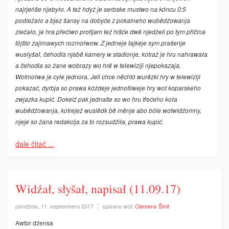
najrjeńše njebyło. A tež hdyž je serbske mustwo na kóncu 0:5
podležało a bjez šansy na dobyće z pokalneho wubědźowanja
zlećało, je hra přećiwo profijam tež hišće dwě njedźeli po tym přičina
tójšto zajimawych rozmołwow. Z jedneje tajkeje sym prašenje
wusłyšał, čehodla njebě kamery w stadionje, kotraž je hru nahrawała
a čehodla so žane wobrazy wo hrě w telewiziji njepokazaja.
Wotmołwa je cyle jednora. Jeli chce něchtó wurězki hry w telewiziji
pokazać, dyrbja so prawa kóždeje jednotliweje hry wot koparskeho
zwjazka kupić. Dokelž pak jednaše so wo hru třećeho koła
wubědźowanja, kotrejež wuslědk bě měnje abo bóle wotwidźomny,
njeje so žana redakcija za to rozsudźiła, prawa kupić.
dale čitać ...
Widźał, słyšał, napisał (11.09.17)
póndźela, 11. septembera 2017
spisane wot:
Clemens Šmit
Awtor dźensa