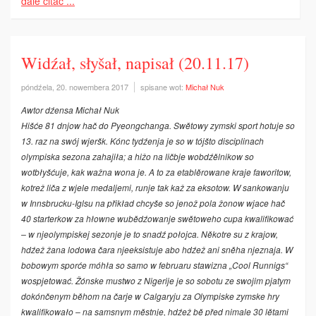
dale čitać ...
Widźał, słyšał, napisał (20.11.17)
póndźela, 20. nowembera 2017
spisane wot:
Michał Nuk
Awtor dźensa Michał Nuk
Hišće 81 dnjow hač do Pyeongchanga. Swětowy zymski sport hotuje so
13. raz na swój wjeršk. Kónc tydźenja je so w tójšto disciplinach
olympiska sezona zahajiła; a hižo na ličbje wobdźělnikow so
wotbłyšćuje, kak wažna wona je. A to za etablěrowane kraje fa­woritow,
kotrež liča z wjele medaljemi, runje­ tak kaž za eksotow. W sankowanju
w Inns­brucku-Iglsu na přikład chcyše so jenož pola žonow wjace hač
40 starterkow za hłowne wubědźowanje swětoweho cupa kwalifikować
– w njeolympiskej sezonje je to snadź połojca. Někotre su z krajow,
hdźež žana lodowa čara nje­eksistuje abo hdźež ani sněha njeznaja. W
bobowym sporće móhła so samo w februaru stawi­zna „Cool Runnigs“
wospjetować. Žónske mustwo z Nigerije je so sobotu ze swojim pjatym
dokónčenym běhom na čarje w Calgaryju za Olympiske zymske hry
kwalifikowało – na samsnym městnje, hdźež bě před nimale 30 lětami