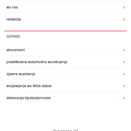
wo nas
redakcija
SERWIS
abonement
powšitkowne wobchodne wuměnjenja
zjawne wupisanja
wozjewjenje wo škiće datow
deklaracija bjezbarjernosće