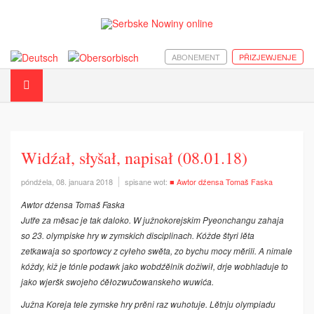
ABONEMENT
PŘIZJEWJENJE
Widźał, słyšał, napisał (08.01.18)
póndźela, 08. januara 2018
spisane wot:
■ Awtor dźensa Tomaš Faska
Awtor dźensa Tomaš Faska
Jutře za měsac je tak dalo­ko. W južnokorejskim Pyeonchangu zahaja
so 23. olympiske hry w zymskich disciplinach. Kóžde štyri lěta
zetkawaja so sportowcy z cyłeho swěta, zo bychu mocy měrili. A nimale
kóždy, kiž je tónle podawk jako wobdźělnik dožiwił, drje wobhladuje to
jako wjeršk swojeho ćěłozwučowanskeho wuwića.
Južna Koreja tele zymske hry prěni raz wuhotuje. Lětnju olympiadu