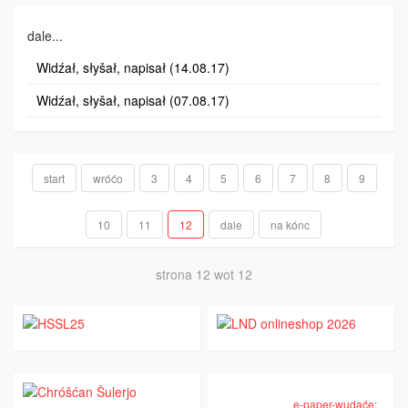
dale...
Widźał, słyšał, napisał (14.08.17)
Widźał, słyšał, napisał (07.08.17)
start
wróćo
3
4
5
6
7
8
9
10
11
12
dale
na kónc
strona 12 wot 12
e-paper-wudaće: