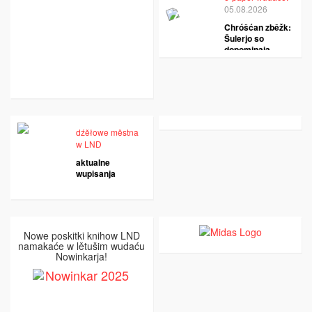
05.08.2026
Chróšćan zběžk:
Šulerjo so
dopominaja
dźěłowe městna
w LND
aktualne
wupisanja
Nowe poskitki knihow LND
namakaće w lětušim wudaću
Nowinkarja!