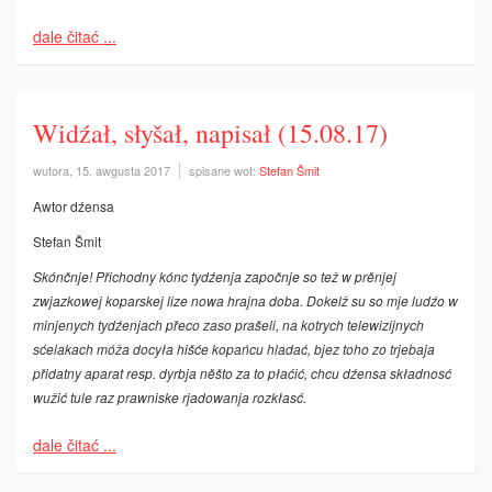
dale čitać ...
Widźał, słyšał, napisał (15.08.17)
wutora, 15. awgusta 2017
spisane wot:
Stefan Šmit
Awtor dźensa
Stefan Šmit
Skónčnje! Přichodny kónc tydźenja započnje so tež w prěnjej
zwjazkowej koparskej lize nowa hrajna doba. Dokelž su so mje ludźo w
minjenych tydźenjach přeco zaso prašeli, na kotrych telewizijnych
sćelakach móža docyła hišće kopańcu hladać, bjez toho zo trjebaja
přidatny aparat resp. dyrbja něšto za to płaćić, chcu dźensa składnosć
wužić tule raz prawniske rjadowanja rozkłasć.
dale čitać ...