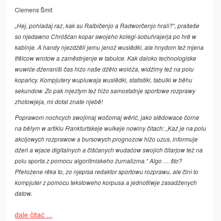
Clemens Šmit
„Hej, pohladaj raz, kak su Ralbičenjo a Radworčenjo hrali?“, prašeše
so njedawno Chróšćan kopar swojeho kolegi-sobuhrajerja po hrě w
kabinje. A handy njezdźěli jemu jenož wuslědki, ale hnydom tež mjena
třělcow wrotow a zaměstnjenje w tabulce. Kak daloko technologiske
wuwiće dźensniši čas hižo naše dźěło wolóža, widźimy tež na polu
kopańcy. Kompjutery wupluwaja wuslědki, statistiki, tabulki w běhu
sekundow. Zo pak mjeztym tež hižo samostatnje sportowe rozprawy
zhotowjeja, mi dotal znate njebě!
Poprawom nochcych swojimaj wočomaj wěrić, jako slědowace čorne
na běłym w artiklu Frankfurtskeje wulkeje nowiny čitach: „Kaž je na polu
akcijowych rozprawow a bursowych prognozow hižo uzus, informuje
dźeń a wjace digitalnych a čišćanych wudaćow swojich čitarjow tež na
polu sporta z pomocu algoritmiskeho žurnalizma.“ Algo … što?
Přełožene rěka to, zo njepisa redaktor sportowu rozprawu, ale čini to
kompjuter z pomocu tekstoweho korpusa a jednotliwje zasadźenych
datow.
dale čitać ...