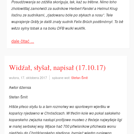
Posudźowanja so zdźěla skoriguja, tak, kaž su trěbne. Nimo toho
zhotowištaj zamołwići za sudnikow Herbert Fandel a Helmut Krug
lisćinu ze sudnikami, „rjadowanu bóle po stykach a nosu“. Tele
wuprajenje Gräfy je dalši znaty sudnik Felix Brüch podšmórnył. To bě
wězo sylny tobak a na boku DFB wulki wukřik.
dale čitać ...
Widźał, słyšał, napisał (17.10.17)
wutora, 17. oktobera 2017
spisane wot:
Stefan Šmit
Awtor dźensa
Stefan Šmit
Hišće přeco słyšu tu a tam rozmołwy wo sportowym wjeršku w
kopańcy njedawno w Chrósćicach. W třećim kole wo pokal sakskeho
koparskeho zwjazka nastupi profijowe mustwo z třećeje najwyšeje ligi
w małej serbskej wsy. Wjace hač 700 přiwisnikow přichwata wonu
njedźelu do Chróšćanskeho stadiona, byrnjež wjedro runjewon