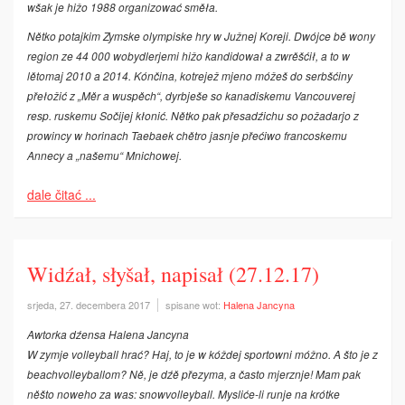
wšak je hižo 1988 organizować směła.
Nětko potajkim Zymske olympiske hry w Južnej Koreji. Dwójce bě wony
region ze 44 000 wobydlerjemi hižo kandidował a zwrěšćił, a to w
lětomaj 2010 a 2014. Kónčina, kotrejež mjeno móžeš do serbšćiny
přełožić z „Měr a wuspěch“, dyrbješe so kanadiskemu Vancouverej
resp. ruskemu Sočijej kłonić. Nětko pak přesadźichu so poža­darjo z
prowincy w horinach Taebaek chětro jasnje přećiwo francoskemu
Annecy a „našemu“ Mnichowej.
dale čitać ...
Widźał, słyšał, napisał (27.12.17)
srjeda, 27. decembera 2017
spisane wot:
Halena Jancyna
Awtorka dźensa Halena Jancyna
W zymje volleyball hrać? Haj, to je w kóždej sportowni móžno. A što je z
beachvolleyballom? Ně, je dźě přezyma, a často mjerznje! Mam pak
něšto noweho za was: snowvolleyball. Mysliće-li runje na krótke